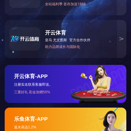
简
繁
En
「集团总部」 0757-85588688
「传真」0757-85598080
「电子邮箱」XiangHaiGroupCoLtd@163.com
「地址」佛山市南海区大沥镇桂和路水头路段1号翔海商业
楼
集团概况
集团业务
社会责任
新闻资讯
人力资源
开云集团中国有限公司官网