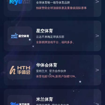
共贺新春，喜迎金蛇 —— 广东开云集团中国有限公司官网新春联欢
晚宴圆满举行
2025.1.26
23047
腊月二十五，正值蛇年新春佳节来临之际，广东开云集团中国有限公
司官网在公司大楼内隆重举行了新春联欢晚宴，旨在庆祝过去一年的
优异成绩，感谢每位员工的辛勤工作，并共同迎接新的一年。
晚宴现场，公司领导、员工及嘉宾欢聚一堂，共享美食与欢乐。集团
周总在晚宴上致辞，简要回顾了过去一年公司在刘董事长的领导下所
取得的成就，并对所有员工的辛勤工作表示感谢。同时，也对公司未
来的发展提出了期望，强调了团队合作的重要性，希望大家在新的一
年里继续携手前行，共创佳绩。
晚宴上，美食佳肴琳琅满目，各种酒水应有尽有，抽奖环节更是将气