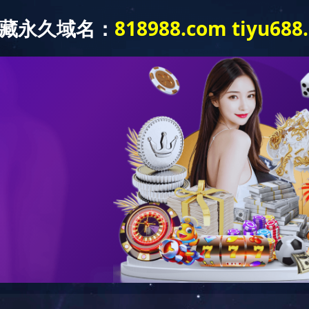
集团业务
社会责任
人力资源
新闻资讯
开云
集团概况
GROUP