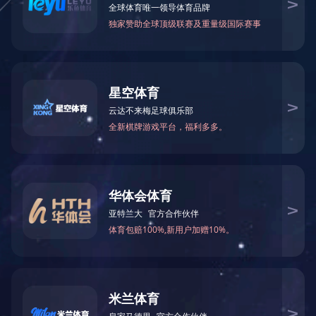
绘写未来蓝图，共享快乐时光——广东开云集团中国有限公司官网新
春联欢晚宴圆满举行
2024.2.6
16030
随着春节的脚步渐近，广东开云集团中国有限公司官网迎来了
又一年的团年时刻。为答谢全体员工的辛勤付出，增强团队凝聚力，
公司特举办了一场盛大的团年宴。这不仅是一场美食的盛宴，更是我
们共同庆祝过去一年的辉煌成果，展望未来的美好时光。
当晚，集团大楼内灯光璀璨，喜气洋洋。公司领导和员工们、嘉宾欢
聚一堂，共话团圆与未来。晚宴上，周总对过去一年里员工们的辛勤
工作表示衷心的感谢，并鼓励大家在新的一年里，在刘董的带领下继
续发扬团结协作、勇攀高峰的精神，为公司的发展再创佳绩。
席间，美食佳肴琳琅满目，香气四溢。各部门员工互相交流，分享着
一年来的工作心得和收获。笑声、谈笑声此起彼伏，充满了欢乐与和