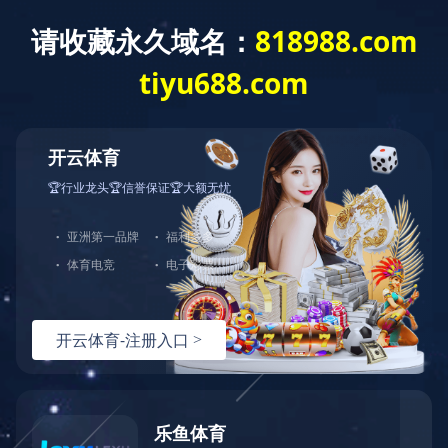
新闻资讯
News
新闻资讯
公司新闻
行业动态