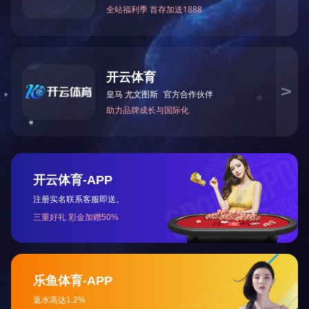
简
繁
En
「集团总部」 0757-85588688
「传真」0757-85598080
「电子邮箱」XiangHaiGroupCoLtd@163.com
「地址」佛山市南海区大沥镇桂和路水头路段1号翔海商业
楼
集团概况
集团业务
社会责任
新闻资讯
人力资源
开云集团中国有限公司官网
版权所有 © 2020开云集团中国有限公司官网 All Rights Reserved
粤ICP备
20062212号-1
网站设计：
经天网络
网站地图
|
法律声明