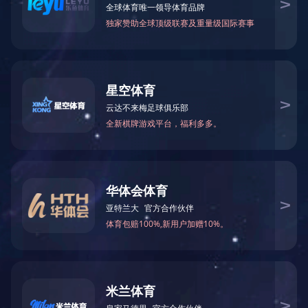
开工大吉
2023.2.2
15847
开工大吉！广东开云集团中国有限公司官网祝社会各界同仁工
作顺利，新年新象，心想事成，财源广进！
返回列表
简
繁
En